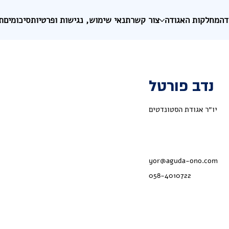
דה
מחלקות האגודה
צור קשר
תנאי שימוש, נגישות ופרטיות
סיכומים
ת
נדב פורטל
יו״ר אגודת הסטונדטים
yor@aguda-ono.com
058-4010722