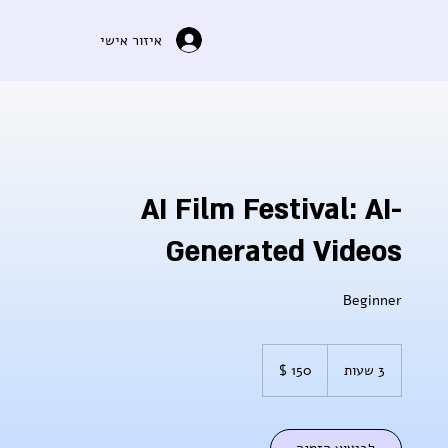
איזור אישי
AI Film Festival: AI-
Generated Videos
Beginner
150
דולר
3 שעות
3
אמריקאי
ש
ע
ו
ת